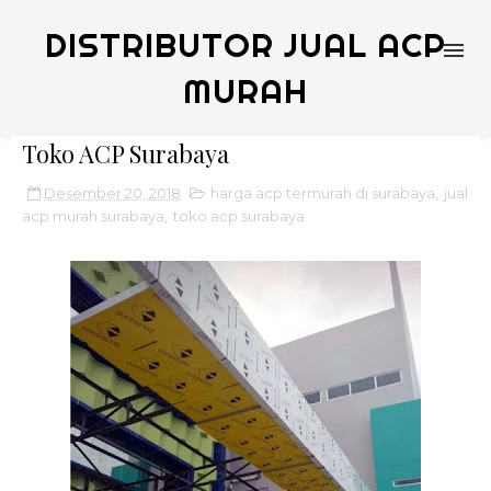
DISTRIBUTOR JUAL ACP
MURAH
Toko ACP Surabaya
Desember 20, 2018
harga acp termurah di surabaya
,
jual
acp murah surabaya
,
toko acp surabaya